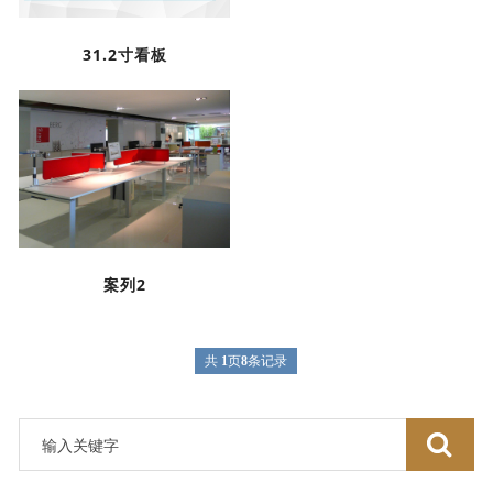
31.2寸看板
案列2
共
1
页
8
条记录